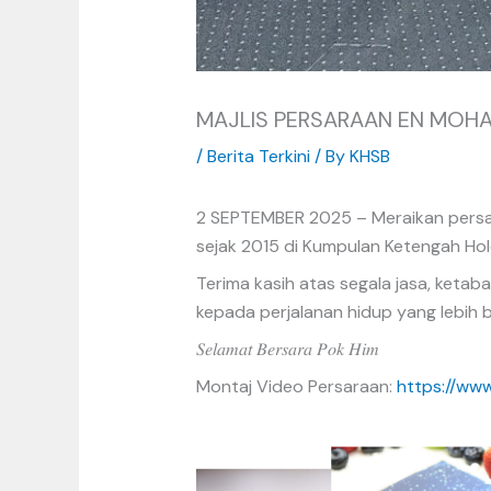
MAJLIS PERSARAAN EN MOHA
/
Berita Terkini
/ By
KHSB
2 SEPTEMBER 2025 – Meraikan persar
sejak 2015 di Kumpulan Ketengah Hol
Terima kasih atas segala jasa, keta
kepada perjalanan hidup yang lebih 
𝑆𝑒𝑙𝑎𝑚𝑎𝑡 𝐵𝑒𝑟𝑠𝑎𝑟𝑎 𝑃𝑜𝑘 𝐻𝑖𝑚
Montaj Video Persaraan:
https://ww